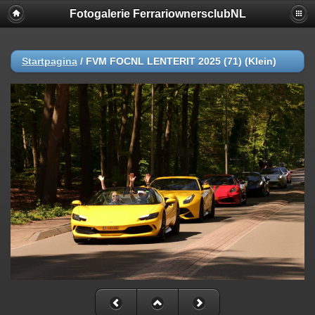
Fotogalerie FerrariownersclubNL
Startpagina
/
FVM FOCNL LENTERIT 2025 (71) (Klein)