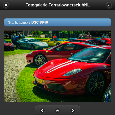
Fotogalerie FerrariownersclubNL
Startpagina
/
DSC 8946