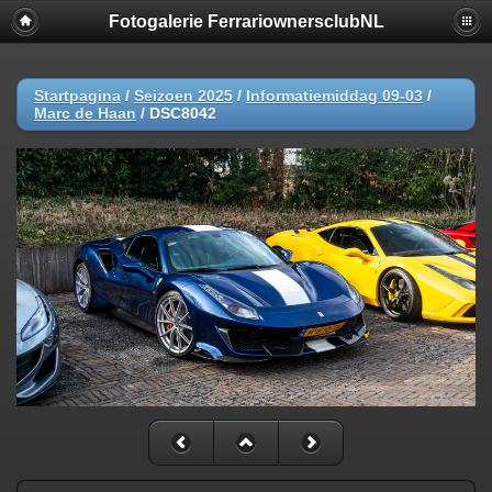
Fotogalerie FerrariownersclubNL
Startpagina
/
Seizoen 2025
/
Informatiemiddag 09-03
/
Marc de Haan
/
DSC8042