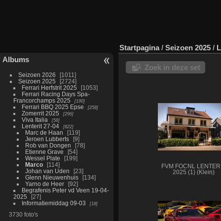
Startpagina
/
Seizoen 2025
/
L
Albums
Zoek in deze set
Seizoen 2026
1011
Seizoen 2025
2724
Ferrari Herfstrit 2025
1053
Ferrari Racing Days Spa-
Francorchamps 2025
190
Ferrari BBQ 2025 Epse
258
Zomerrit 2025
296
Viva Italia
58
Lenterit 27-04
822
Marc de Haan
119
Jeroen Lubberts
9
Rob van Dongen
78
Etienne Grave
54
Wessel Plate
199
Marco
114
FVM FOCNL LENTER
Johan van Uden
23
2025 (1) (Klein)
Glenn Nieuwenhuis
134
Yarno de Heer
92
Begrafenis Peter vd Veen 19-04-
2025
27
Informatiemiddag 09-03
18
3730 foto's