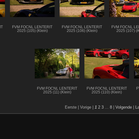
IT
FVM FOCNL LENTERIT
FVM FOCNL LENTERIT
FVM FOCNL LE
2025 (105) (Klein)
2025 (106) (Klein)
2025 (107) (K
FVM FOCNL LENTERIT
FVM FOCNL LENTERIT
F
2025 (11) (Klein)
2025 (110) (Klein)
Eerste |
Vorige |
1
2
3
...
8
|
Volgende
|
L