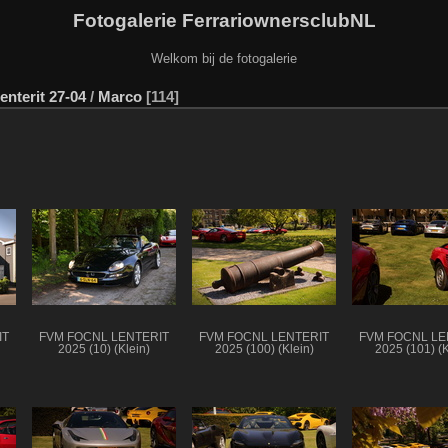
Fotogalerie FerrariownersclubNL
Welkom bij de fotogalerie
enterit 27-04
/
Marco
114
IT
FVM FOCNL LENTERIT
FVM FOCNL LENTERIT
FVM FOCNL LE
2025 (10) (Klein)
2025 (100) (Klein)
2025 (101) (K